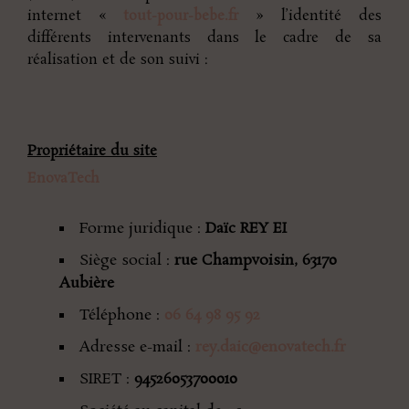
internet «
tout-pour-bebe.fr
» l’identité des
différents intervenants dans le cadre de sa
réalisation et de son suivi :
Propriétaire du site
EnovaTech
Forme juridique :
Daïc REY EI
Siège social :
rue Champvoisin, 63170
Aubière
Téléphone :
06 64 98 95 92
Adresse e-mail :
rey.daic@enovatech.fr
SIRET :
94526053700010